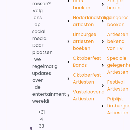
acts
Zanger
missen?
boeken
huren
Volg
ons
Nederlandstalige
Zangeres
op
artiesten
boeken
social
Limburgse
Artiesten
media.
artiesten
bekend
Daar
boeken
van TV
plaatsen
Oktoberfest
Speciale
we
Bands
gelegenh
regelmatig
Artiesten
updates
Oktoberfest
over
Artiesten
Festival
de
Artiesten
Vastelaovend
entertainment
Artiesten
Prijslijst
wereld!
Limburgs
+31
Artiesten
4
33