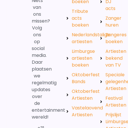
Niets
boeken
DJ
van
acts
Tribute
ons
acts
Zanger
missen?
boeken
huren
Volg
ons
Nederlandstalige
Zangeres
op
artiesten
boeken
social
Limburgse
Artiesten
media.
artiesten
bekend
Daar
boeken
van TV
plaatsen
Oktoberfest
Speciale
we
Bands
gelegenh
regelmatig
Artiesten
updates
Oktoberfest
over
Artiesten
Festival
de
Artiesten
Vastelaovend
entertainment
Artiesten
Prijslijst
wereld!
Limburgs