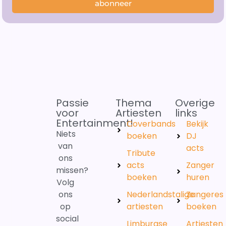
abonneer
Passie
Thema
Overige
voor
Artiesten
links
Entertainment!
Coverbands
Bekijk
Niets
boeken
DJ
van
acts
Tribute
ons
acts
Zanger
missen?
boeken
huren
Volg
ons
Nederlandstalige
Zangeres
op
artiesten
boeken
social
Limburgse
Artiesten