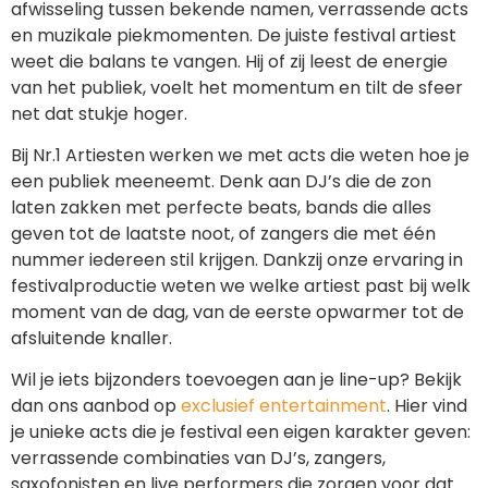
afwisseling tussen bekende namen, verrassende acts
en muzikale piekmomenten. De juiste festival artiest
weet die balans te vangen. Hij of zij leest de energie
van het publiek, voelt het momentum en tilt de sfeer
net dat stukje hoger.
Bij Nr.1 Artiesten werken we met acts die weten hoe je
een publiek meeneemt. Denk aan DJ’s die de zon
laten zakken met perfecte beats, bands die alles
geven tot de laatste noot, of zangers die met één
nummer iedereen stil krijgen. Dankzij onze ervaring in
festivalproductie weten we welke artiest past bij welk
moment van de dag, van de eerste opwarmer tot de
afsluitende knaller.
Wil je iets bijzonders toevoegen aan je line-up? Bekijk
dan ons aanbod op
exclusief entertainment
. Hier vind
je unieke acts die je festival een eigen karakter geven:
verrassende combinaties van DJ’s, zangers,
saxofonisten en live performers die zorgen voor dat