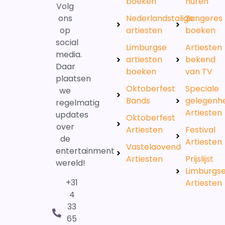
boeken
huren
Volg
ons
Nederlandstalige
Zangeres
op
artiesten
boeken
social
Limburgse
Artiesten
media.
artiesten
bekend
Daar
boeken
van TV
plaatsen
Oktoberfest
Speciale
we
Bands
gelegenh
regelmatig
Artiesten
updates
Oktoberfest
over
Artiesten
Festival
de
Artiesten
Vastelaovend
entertainment
Artiesten
Prijslijst
wereld!
Limburgs
+31
Artiesten
4
33
65