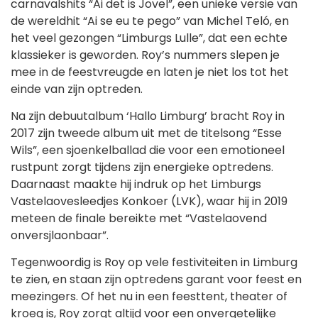
carnavalshits “Ai det is Jovel”, een unieke versie van
de wereldhit “Ai se eu te pego” van Michel Teló, en
het veel gezongen “Limburgs Lulle”, dat een echte
klassieker is geworden. Roy’s nummers slepen je
mee in de feestvreugde en laten je niet los tot het
einde van zijn optreden.
Na zijn debuutalbum ‘Hallo Limburg’ bracht Roy in
2017 zijn tweede album uit met de titelsong “Esse
Wils”, een sjoenkelballad die voor een emotioneel
rustpunt zorgt tijdens zijn energieke optredens.
Daarnaast maakte hij indruk op het Limburgs
Vastelaovesleedjes Konkoer (LVK), waar hij in 2019
meteen de finale bereikte met “Vastelaovend
onversjlaonbaar”.
Tegenwoordig is Roy op vele festiviteiten in Limburg
te zien, en staan zijn optredens garant voor feest en
meezingers. Of het nu in een feesttent, theater of
kroeg is, Roy zorgt altijd voor een onvergetelijke