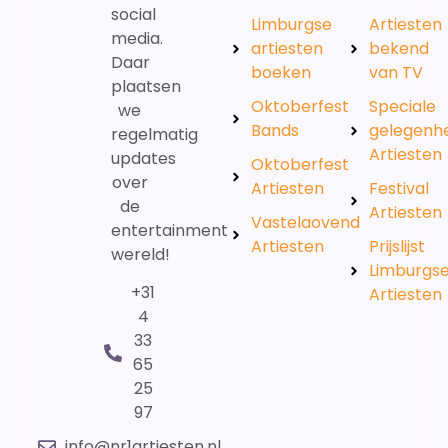
social
Limburgse
Artiesten
media.
artiesten
bekend
Daar
boeken
van TV
plaatsen
Oktoberfest
Speciale
we
Bands
gelegenh
regelmatig
Artiesten
updates
Oktoberfest
over
Artiesten
Festival
de
Artiesten
Vastelaovend
entertainment
Artiesten
Prijslijst
wereld!
Limburgs
+31
Artiesten
4
33
65
25
97
info@nr1artiesten.nl