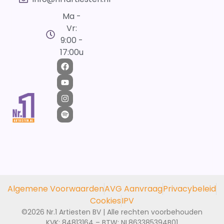
Ma -
Vr:
9:00 -
17:00u
Algemene Voorwaarden
AVG Aanvraag
Privacybeleid
Cookies
IPV
©2026 Nr.1 Artiesten BV | Alle rechten voorbehouden
KVK: 84813164 – BTW: NL863385394B01