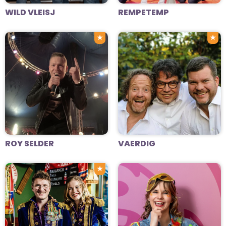
WILD VLEISJ
REMPETEMP
★
★
ROY SELDER
VAERDIG
★