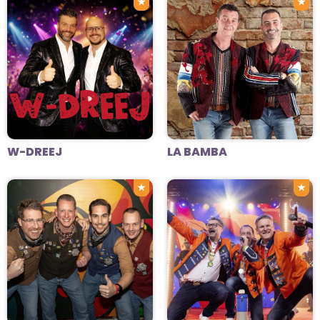
★
★
W-DREEJ
LA BAMBA
★
★