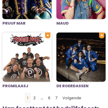
PRUUF MAR
MAUD
★
★
PROMILAASJ
DE ROERDASSEN
1
2
…
6
7
Volgende