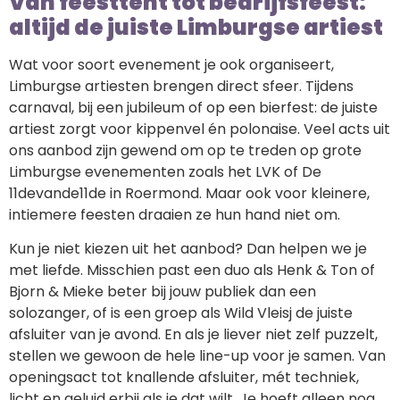
Van feesttent tot bedrijfsfeest:
altijd de juiste Limburgse artiest
Wat voor soort evenement je ook organiseert,
Limburgse artiesten brengen direct sfeer. Tijdens
carnaval, bij een jubileum of op een bierfest: de juiste
artiest zorgt voor kippenvel én polonaise. Veel acts uit
ons aanbod zijn gewend om op te treden op grote
Limburgse evenementen zoals het LVK of De
11devande11de in Roermond. Maar ook voor kleinere,
intiemere feesten draaien ze hun hand niet om.
Kun je niet kiezen uit het aanbod? Dan helpen we je
met liefde. Misschien past een duo als Henk & Ton of
Bjorn & Mieke beter bij jouw publiek dan een
solozanger, of is een groep als Wild Vleisj de juiste
afsluiter van je avond. En als je liever niet zelf puzzelt,
stellen we gewoon de hele line-up voor je samen. Van
openingsact tot knallende afsluiter, mét techniek,
licht en geluid erbij als je dat wilt. Je hoeft alleen nog