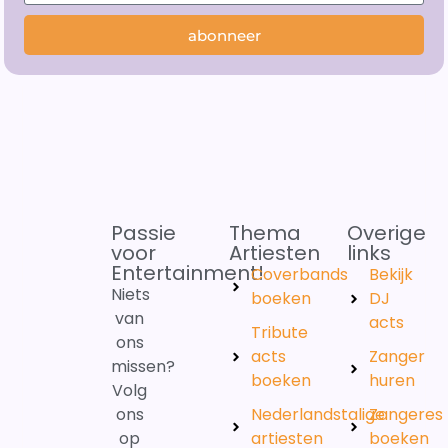
abonneer
Passie
Thema
Overige
voor
Artiesten
links
Entertainment!
Coverbands
Bekijk
Niets
boeken
DJ
van
acts
Tribute
ons
acts
Zanger
missen?
boeken
huren
Volg
ons
Nederlandstalige
Zangeres
op
artiesten
boeken