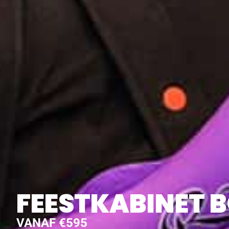
FEESTKABINET 
VANAF €595