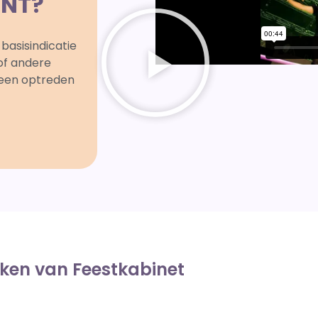
ENT?
basisindicatie
 of andere
 een optreden
eken van Feestkabinet