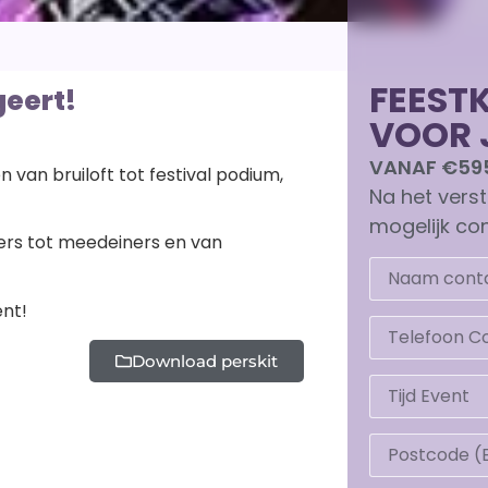
FEEST
geert!
VOOR 
VANAF €59
n van bruiloft tot festival podium,
Na het vers
mogelijk con
gers tot meedeiners en van
ent!
Download perskit