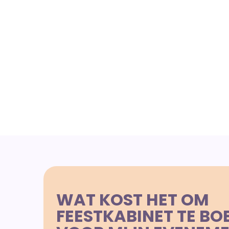
WAT KOST HET OM
FEESTKABINET TE BO