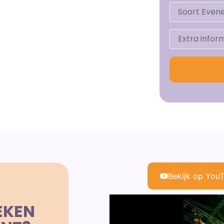
Bekijk op You
EKEN