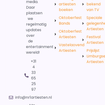
media.
artiesten
bekend
Daar
boeken
van TV
plaatsen
Oktoberfest
Speciale
we
Bands
gelegenh
regelmatig
Artiesten
updates
Oktoberfest
over
Artiesten
Festival
de
Artiesten
Vastelaovend
entertainment
Artiesten
Prijslijst
wereld!
Limburgs
+31
Artiesten
4
33
65
25
97
info@nr1artiesten.nl