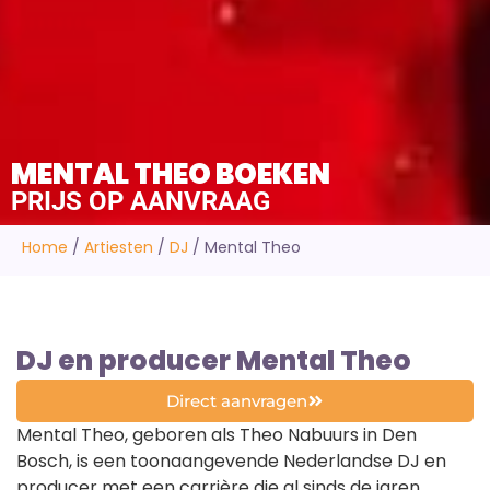
MENTAL THEO BOEKEN
PRIJS OP AANVRAAG
Home
/
Artiesten
/
DJ
/
Mental Theo
DJ en producer Mental Theo
Direct aanvragen
Mental Theo, geboren als Theo Nabuurs in Den
Bosch, is een toonaangevende Nederlandse DJ en
producer met een carrière die al sinds de jaren