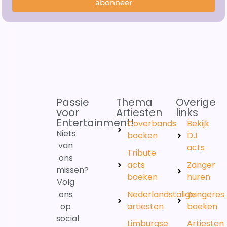
abonneer
Passie
Thema
Overige
voor
Artiesten
links
Entertainment!
Coverbands
Bekijk
Niets
boeken
DJ
van
acts
Tribute
ons
acts
Zanger
missen?
boeken
huren
Volg
ons
Nederlandstalige
Zangeres
op
artiesten
boeken
social
Limburgse
Artiesten