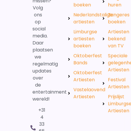
missen?
boeken
huren
Volg
ons
Nederlandstalige
Zangeres
op
artiesten
boeken
social
Limburgse
Artiesten
media.
artiesten
bekend
Daar
boeken
van TV
plaatsen
Oktoberfest
Speciale
we
Bands
gelegenh
regelmatig
Artiesten
updates
Oktoberfest
over
Artiesten
Festival
de
Artiesten
Vastelaovend
entertainment
Artiesten
Prijslijst
wereld!
Limburgs
+31
Artiesten
4
33