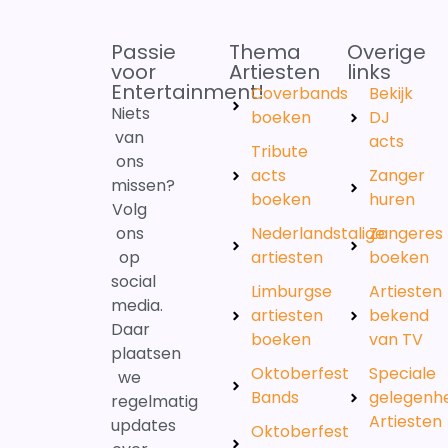
Passie
Thema
Overige
voor
Artiesten
links
Entertainment!
Coverbands
Bekijk
Niets
boeken
DJ
van
acts
Tribute
ons
acts
Zanger
missen?
boeken
huren
Volg
ons
Nederlandstalige
Zangeres
op
artiesten
boeken
social
Limburgse
Artiesten
media.
artiesten
bekend
Daar
boeken
van TV
plaatsen
Oktoberfest
Speciale
we
Bands
gelegenh
regelmatig
Artiesten
updates
Oktoberfest