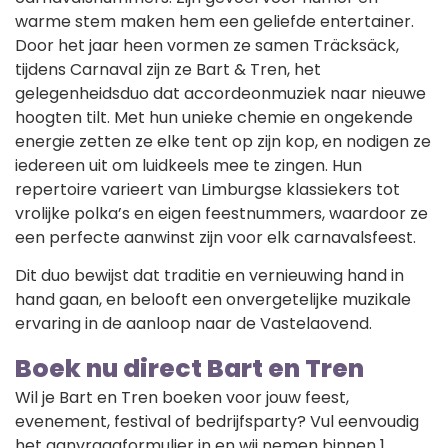
warme stem maken hem een geliefde entertainer.
Door het jaar heen vormen ze samen Träcksäck,
tijdens Carnaval zijn ze Bart & Tren, het
gelegenheidsduo dat accordeonmuziek naar nieuwe
hoogten tilt. Met hun unieke chemie en ongekende
energie zetten ze elke tent op zijn kop, en nodigen ze
iedereen uit om luidkeels mee te zingen. Hun
repertoire varieert van Limburgse klassiekers tot
vrolijke polka’s en eigen feestnummers, waardoor ze
een perfecte aanwinst zijn voor elk carnavalsfeest.
Dit duo bewijst dat traditie en vernieuwing hand in
hand gaan, en belooft een onvergetelijke muzikale
ervaring in de aanloop naar de Vastelaovend.
Boek nu direct Bart en Tren
Wil je Bart en Tren boeken voor jouw feest,
evenement, festival of bedrijfsparty? Vul eenvoudig
het aanvraagformulier in en wij nemen binnen 1