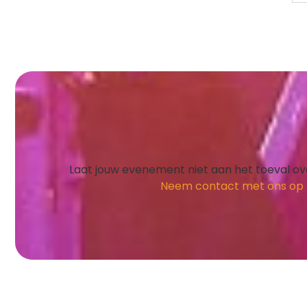
Laat jouw evenement niet aan het toeval over
Neem contact met ons op