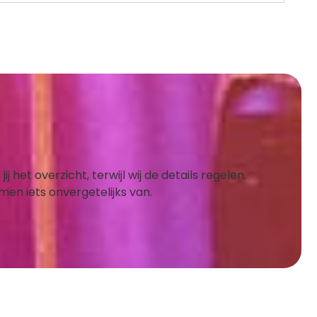
et overzicht, terwijl wij de details regelen.
en iets onvergetelijks van.