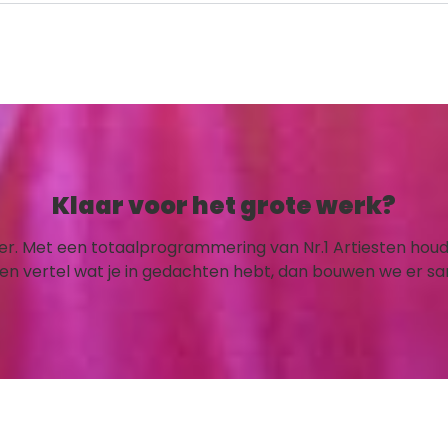
Klaar voor het grote werk?
. Met een totaalprogrammering van Nr.1 Artiesten houd jij h
en vertel wat je in gedachten hebt, dan bouwen we er sam