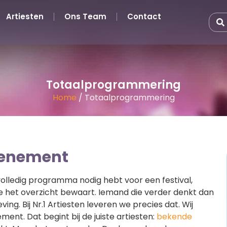
Artiesten
Ons Team
Contact
Totaalprogrammering
Home
/
Totaalprogrammering
venement
 volledig programma nodig hebt voor een festival,
ie het overzicht bewaart. Iemand die verder denkt dan
ing. Bij Nr.1 Artiesten leveren we precies dat. Wij
nt. Dat begint bij de juiste artiesten:
bekende