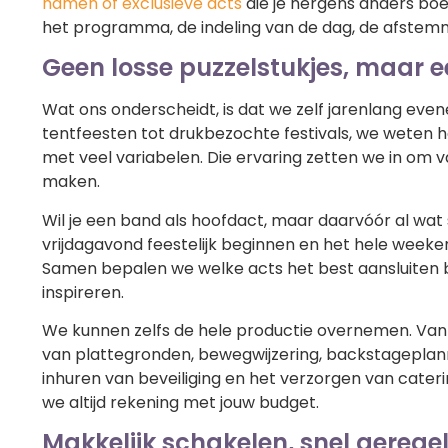
namen of exclusieve acts
die je nergens anders bo
het programma, de indeling van de dag, de afstemming
Geen losse puzzelstukjes, maar 
Wat ons onderscheidt, is dat we zelf jarenlang ev
tentfeesten tot drukbezochte festivals, we weten h
met veel variabelen. Die ervaring zetten we in om v
maken.
Wil je een band als hoofdact, maar daarvóór al wat
vrijdagavond feestelijk beginnen en het hele wee
Samen bepalen we welke acts het best aansluiten bi
inspireren.
We kunnen zelfs de hele productie overnemen. Van
van plattegronden, bewegwijzering, backstageplann
inhuren van beveiliging en het verzorgen van cater
we altijd rekening met jouw budget.
Makkelijk schakelen, snel gerege