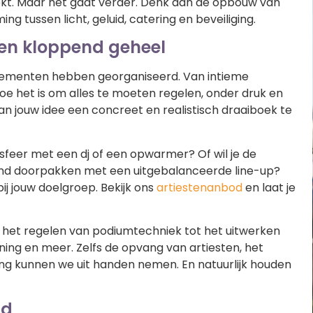
ekt. Maar het gaat verder. Denk aan de opbouw van
 tussen licht, geluid, catering en beveiliging.
een kloppend geheel
enementen hebben georganiseerd. Van intieme
oe het is om alles te moeten regelen, onder druk en
an jouw idee een concreet en realistisch draaiboek te
 sfeer met een dj of een opwarmer? Of wil je de
kend doorpakken met een uitgebalanceerde line-up?
j jouw doelgroep. Bekijk ons
artiestenanbod
en laat je
 het regelen van podiumtechniek tot het uitwerken
ing en meer. Zelfs de opvang van artiesten, het
ing kunnen we uit handen nemen. En natuurlijk houden
ld