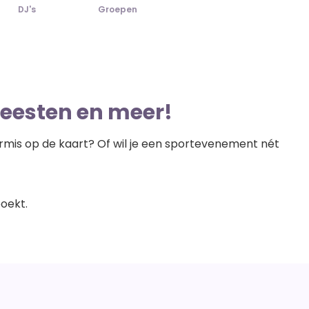
DJ's
Groepen
tfeesten en meer!
 kermis op de kaart? Of wil je een sportevenement nét
boekt.