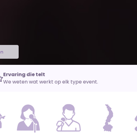
en
Alles is mogelijk
Dankzij ons grote netwerk.