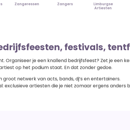
ds
Zangeressen
Zangers
Limburgse
Artiesten
drijfsfeesten, festivals, ten
ment. Organiseer je een knallend bedrijfsfeest? Zet je een
 artiest op het podium staat. En dat zonder gedoe.
 groot netwerk van acts, bands, dj’s en entertainers.
al: exclusieve artiesten die je niet zomaar ergens anders 