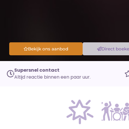
Bekijk ons aanbod
Direct boek
Ervaring die telt
We weten wat werkt op elk type event.