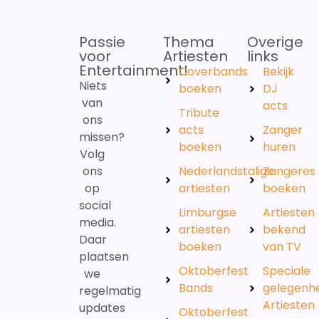
Passie
Thema
Overige
voor
Artiesten
links
Entertainment!
Coverbands
Bekijk
Niets
boeken
DJ
van
acts
Tribute
ons
acts
Zanger
missen?
boeken
huren
Volg
ons
Nederlandstalige
Zangeres
op
artiesten
boeken
social
Limburgse
Artiesten
media.
artiesten
bekend
Daar
boeken
van TV
plaatsen
Oktoberfest
Speciale
we
Bands
gelegenh
regelmatig
Artiesten
updates
Oktoberfest