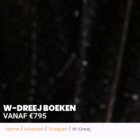
W-DREEJ BOEKEN
VANAF €795
Home
/
Artiesten
/
Groepen
/
W-Dreej