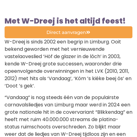
Met W-Dreej is het altijd feest!
Direct aanvragen
W-Dreej is sinds 2002 een begrip in Limburg. Ooit
bekend geworden met het vernieuwende
vastelaoveslied ‘Höf de glazer in de lôch’ in 2003,
kende W-Dreej grote successen, waaronder drie
opeenvolgende overwinningen in het LVK (2010, 2011,
2012) met hits als ‘Vandaag’, ‘Kóm ’s kiéke beej ós’ en
‘Doot ’s gek’.
“Vandaag” is nog steeds één van de populairste
carnavalsliedjes van Limburg maar werd in 2024 een
grote nationale hit in de covervariant “Blikkendag” en
heeft met ruim 40.000.000 streams de platina-
status ruimschoots overschreden. Zo blijkt maar
weer dat de liedjes van W-Dreej tijdloos zijn en een