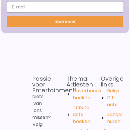
abonneer
Passie
Thema
Overige
voor
Artiesten
links
Entertainment!
Coverbands
Bekijk
Niets
boeken
DJ
van
acts
Tribute
ons
acts
Zanger
missen?
boeken
huren
Volg