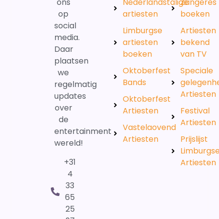
ons
Nederlandstalige
Zangeres
op
artiesten
boeken
social
Limburgse
Artiesten
media.
artiesten
bekend
Daar
boeken
van TV
plaatsen
Oktoberfest
Speciale
we
Bands
gelegenh
regelmatig
Artiesten
updates
Oktoberfest
over
Artiesten
Festival
de
Artiesten
Vastelaovend
entertainment
Artiesten
Prijslijst
wereld!
Limburgs
+31
Artiesten
4
33
65
25