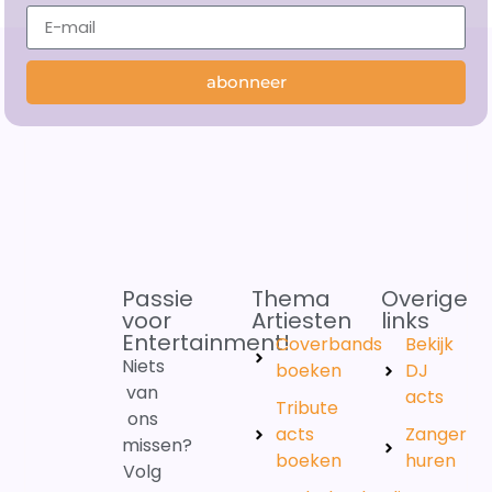
abonneer
Passie
Thema
Overige
voor
Artiesten
links
Entertainment!
Coverbands
Bekijk
Niets
boeken
DJ
van
acts
Tribute
ons
acts
Zanger
missen?
boeken
huren
Volg