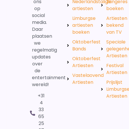
ons
Nederlandstalige
Zangeres
op
artiesten
boeken
social
Limburgse
Artiesten
media.
artiesten
bekend
Daar
boeken
van TV
plaatsen
Oktoberfest
Speciale
we
Bands
gelegenh
regelmatig
Artiesten
updates
Oktoberfest
over
Artiesten
Festival
de
Artiesten
Vastelaovend
entertainment
Artiesten
Prijslijst
wereld!
Limburgs
+31
Artiesten
4
33
65
25