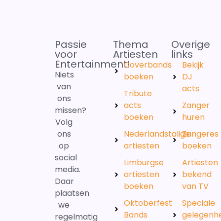
Passie
Thema
Overige
voor
Artiesten
links
Entertainment!
Coverbands
Bekijk
Niets
boeken
DJ
van
acts
Tribute
ons
acts
Zanger
missen?
boeken
huren
Volg
ons
Nederlandstalige
Zangeres
op
artiesten
boeken
social
Limburgse
Artiesten
media.
artiesten
bekend
Daar
boeken
van TV
plaatsen
Oktoberfest
Speciale
we
Bands
gelegenh
regelmatig