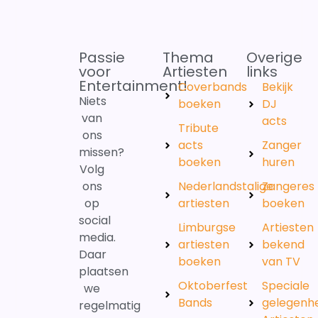
Passie
Thema
Overige
voor
Artiesten
links
Entertainment!
Coverbands
Bekijk
Niets
boeken
DJ
van
acts
Tribute
ons
acts
Zanger
missen?
boeken
huren
Volg
ons
Nederlandstalige
Zangeres
op
artiesten
boeken
social
Limburgse
Artiesten
media.
artiesten
bekend
Daar
boeken
van TV
plaatsen
Oktoberfest
Speciale
we
Bands
gelegenh
regelmatig