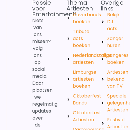
Passie
Thema
Overige
voor
Artiesten
links
Entertainment!
Coverbands
Bekijk
Niets
boeken
DJ
van
acts
Tribute
ons
acts
Zanger
missen?
boeken
huren
Volg
ons
Nederlandstalige
Zangeres
op
artiesten
boeken
social
Limburgse
Artiesten
media.
artiesten
bekend
Daar
boeken
van TV
plaatsen
Oktoberfest
Speciale
we
Bands
gelegenh
regelmatig
Artiesten
updates
Oktoberfest
over
Artiesten
Festival
de
Artiesten
Vastelaovend