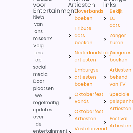
voor
Artiesten
links
Entertainment!
Coverbands
Bekijk
Niets
boeken
DJ
van
acts
Tribute
ons
acts
Zanger
missen?
boeken
huren
Volg
ons
Nederlandstalige
Zangeres
op
artiesten
boeken
social
Limburgse
Artiesten
media.
artiesten
bekend
Daar
boeken
van TV
plaatsen
Oktoberfest
Speciale
we
Bands
gelegenh
regelmatig
Artiesten
updates
Oktoberfest
over
Artiesten
Festival
de
Artiesten
Vastelaovend
entertainment