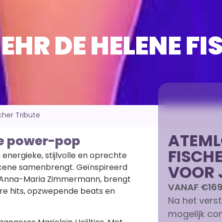
HR DE HELENE FI
her Tribute
ATEML
se power-pop
FISCH
energieke, stijlvolle en oprechte
VOOR 
scene samenbrengt. Geïnspireerd
en Anna-Maria Zimmermann, brengt
VANAF €16
re hits, opzwepende beats en
Na het vers
mogelijk con