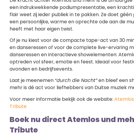
De kracht achter Atemlos und mehr is de Limburgse za
een indrukwekkende podiumpresentatie, een krach
flair weet zij ieder publiek in te pakken. Ze doet géé
een persoonlijke, warme en oprechte ode aan de muz
heeft met haar eigen twist.
Of je nu kiest voor de compacte tape-act van 30 min
en danseressen of voor de complete live-ervaring me
danseressen en interactieve showelementen: Ateml
optreden vol sfeer, emotie en feest. Ideaal voor festi
avonden en bedrijfsevents.
Laat je meenemen
“durch die Nacht”
en bleef een sh
mehr is dé act voor liefhebbers van Duitse muziek m
Voor meer informatie bekijk ook de website:
Atemlos
Tribute
Boek nu direct Atemlos und meh
Tribute