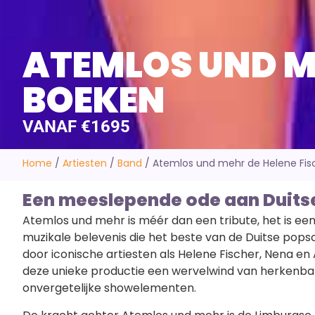
ATEMLOS UND ME
BOEKEN
VANAF €1695
Home
/
Artiesten
/
Band
/
Atemlos und mehr de Helene Fisc
Een meeslepende ode aan Duit
Atemlos und mehr is méér dan een tribute, het is een 
muzikale belevenis die het beste van de Duitse pop
door iconische artiesten als Helene Fischer, Nena 
deze unieke productie een wervelwind van herkenba
onvergetelijke showelementen.