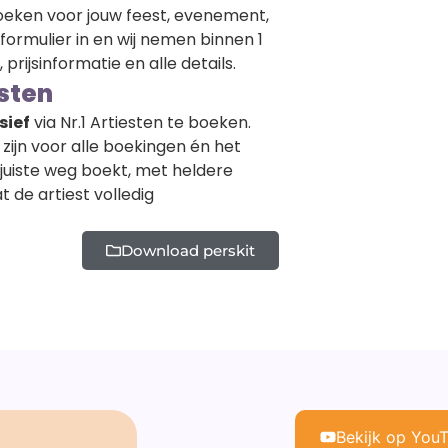
oeken voor jouw feest, evenement,
formulier in en wij nemen binnen 1
rijsinformatie en alle details.
esten
sief
via Nr.1 Artiesten te boeken.
 zijn voor alle boekingen én het
 juiste weg boekt, met heldere
de artiest volledig
Download perskit
Bekijk op You