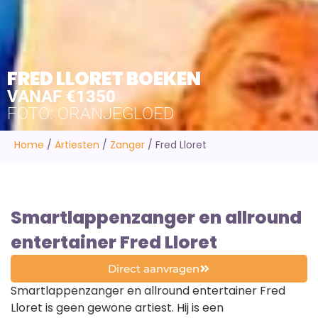
FRED LLORET BOEKEN
VANAF €1350
FOTO: ORANJEGLOED
Home
/
Artiesten
/
Zanger
/
Fred Lloret
Smartlappenzanger en allround
entertainer Fred Lloret
Direct aanvragen
Smartlappenzanger en allround entertainer Fred
Lloret is geen gewone artiest. Hij is een