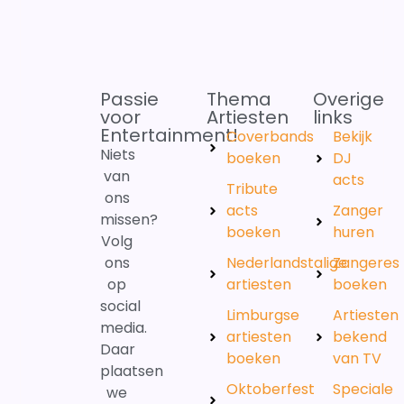
Passie
Thema
Overige
voor
Artiesten
links
Entertainment!
Coverbands
Bekijk
Niets
boeken
DJ
van
acts
Tribute
ons
acts
Zanger
missen?
boeken
huren
Volg
ons
Nederlandstalige
Zangeres
op
artiesten
boeken
social
Limburgse
Artiesten
media.
artiesten
bekend
Daar
boeken
van TV
plaatsen
Oktoberfest
Speciale
we