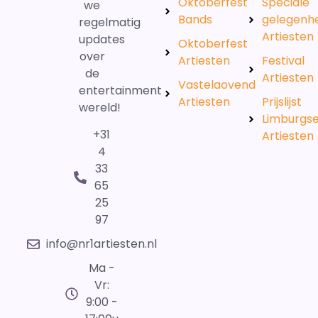
Oktoberfest
Speciale
we
Bands
gelegenh
regelmatig
Artiesten
updates
Oktoberfest
over
Artiesten
Festival
de
Artiesten
Vastelaovend
entertainment
Artiesten
Prijslijst
wereld!
Limburgs
+31
Artiesten
4
33
65
25
97
info@nr1artiesten.nl
Ma -
Vr:
9:00 -