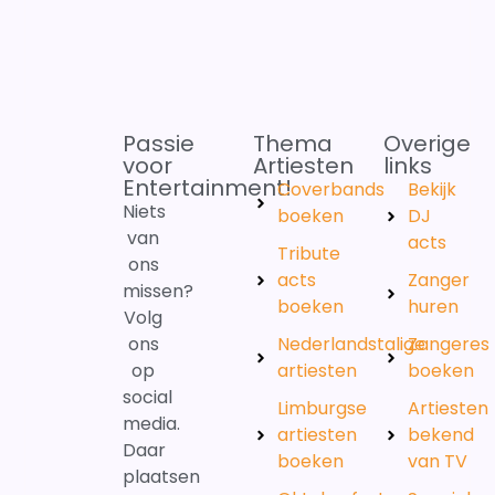
Passie
Thema
Overige
voor
Artiesten
links
Entertainment!
Coverbands
Bekijk
Niets
boeken
DJ
van
acts
Tribute
ons
acts
Zanger
missen?
boeken
huren
Volg
ons
Nederlandstalige
Zangeres
op
artiesten
boeken
social
Limburgse
Artiesten
media.
artiesten
bekend
Daar
boeken
van TV
plaatsen