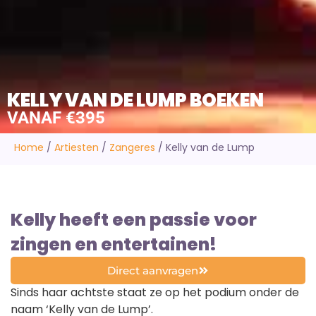
KELLY VAN DE LUMP BOEKEN
VANAF €395
Home
/
Artiesten
/
Zangeres
/
Kelly van de Lump
Kelly heeft een passie voor
zingen en entertainen!
Direct aanvragen
Sinds haar achtste staat ze op het podium onder de
naam ‘Kelly van de Lump’.