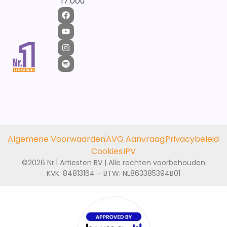
17:00u
Algemene Voorwaarden
AVG Aanvraag
Privacybeleid
Cookies
IPV
©2026 Nr.1 Artiesten BV | Alle rechten voorbehouden
KVK: 84813164 – BTW: NL863385394B01