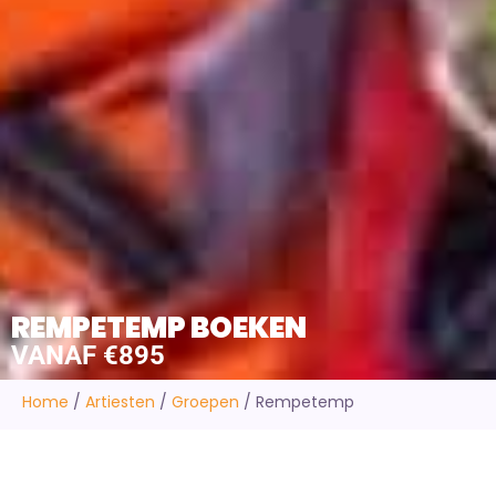
REMPETEMP BOEKEN
VANAF €895
Home
/
Artiesten
/
Groepen
/
Rempetemp