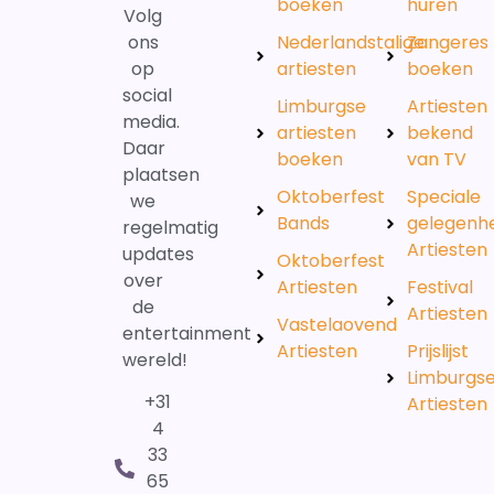
boeken
huren
Volg
ons
Nederlandstalige
Zangeres
op
artiesten
boeken
social
Limburgse
Artiesten
media.
artiesten
bekend
Daar
boeken
van TV
plaatsen
Oktoberfest
Speciale
we
Bands
gelegenh
regelmatig
Artiesten
updates
Oktoberfest
over
Artiesten
Festival
de
Artiesten
Vastelaovend
entertainment
Artiesten
Prijslijst
wereld!
Limburgs
+31
Artiesten
4
33
65