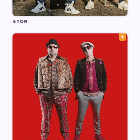
4TON
★