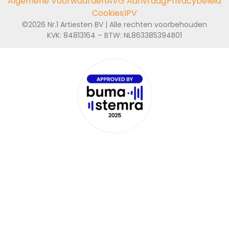
Algemene Voorwaarden
AVG Aanvraag
Privacybeleid
Cookies
IPV
©2026 Nr.1 Artiesten BV | Alle rechten voorbehouden
KVK: 84813164 – BTW: NL863385394B01