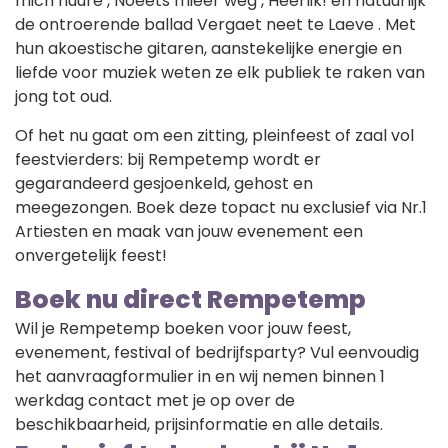
mich huure , Noeëts mieër weg , Heerlik! en natuurlijk
de ontroerende ballad Vergaet neet te Laeve . Met
hun akoestische gitaren, aanstekelijke energie en
liefde voor muziek weten ze elk publiek te raken van
jong tot oud.
Of het nu gaat om een zitting, pleinfeest of zaal vol
feestvierders: bij Rempetemp wordt er
gegarandeerd gesjoenkeld, gehost en
meegezongen. Boek deze topact nu exclusief via Nr.1
Artiesten en maak van jouw evenement een
onvergetelijk feest!
Boek nu direct Rempetemp
Wil je Rempetemp boeken voor jouw feest,
evenement, festival of bedrijfsparty? Vul eenvoudig
het aanvraagformulier in en wij nemen binnen 1
werkdag contact met je op over de
beschikbaarheid, prijsinformatie en alle details.