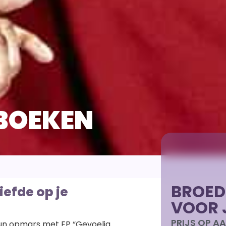
 BOEKEN
BROED
iefde op je
VOOR 
PRIJS OP 
 hun opmars met EP “Gevoelig