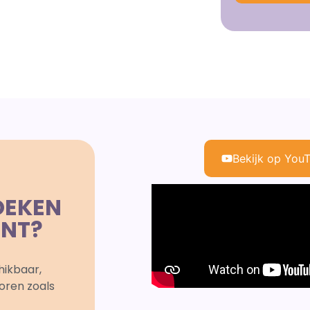
Bekijk op You
OEKEN
ENT?
hikbaar,
oren zoals