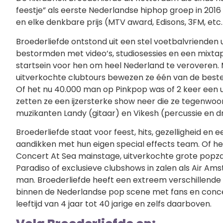
feestje” als eerste Nederlandse hiphop groep in 201
en elke denkbare prijs (MTV award, Edisons, 3FM, etc.
Broederliefde ontstond uit een stel voetbalvrienden 
bestormden met video’s, studiosessies en een mixtap
startsein voor hen om heel Nederland te veroveren. M
uitverkochte clubtours bewezen ze één van de beste
Of het nu 40.000 man op Pinkpop was of 2 keer een 
zetten ze een ijzersterke show neer die ze tegenwo
muzikanten Landy (gitaar) en Vikesh (percussie en d
Broederliefde staat voor feest, hits, gezelligheid en 
aandikken met hun eigen special effects team. Of het
Concert At Sea mainstage, uitverkochte grote popzal
Paradiso of exclusieve clubshows in zalen als Air Am
man. Broederliefde heeft een extreem verschillende f
binnen de Nederlandse pop scene met fans en conc
leeftijd van 4 jaar tot 40 jarige en zelfs daarboven.