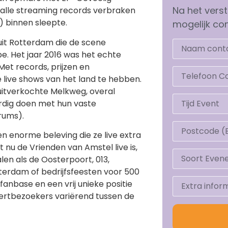
Na het vers
6 alle streaming records verbraken
) binnen sleepte.
mogelijk con
uit Rotterdam die de scene
e. Het jaar 2016 was het echte
et records, prijzen en
 live shows van het land te hebben.
uitverkochte Melkweg, overal
ordig doen met hun vaste
rums).
een enorme beleving die ze live extra
 nu de Vrienden van Amstel live is,
en als de Oosterpoort, 013,
sterdam of bedrijfsfeesten voor 500
anbase en een vrij unieke positie
ertbezoekers variërend tussen de