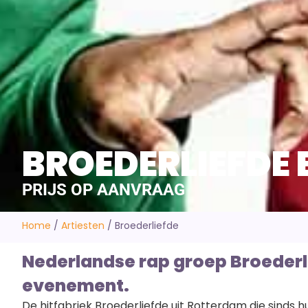
BROEDERLIEFDE
PRIJS OP AANVRAAG
Home
/
Artiesten
/
Broederliefde
Nederlandse rap groep Broederl
evenement.
De hitfabriek Broederliefde uit Rotterdam die sinds