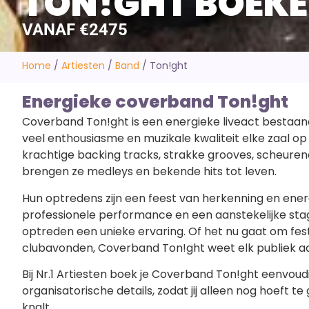
TON!GHT BOEK
VANAF €2475
Home
/
Artiesten
/
Band
/
Ton!ght
Energieke coverband Ton!ght
Coverband Ton!ght is een energieke liveact bestaande
veel enthousiasme en muzikale kwaliteit elke zaal o
krachtige backing tracks, strakke grooves, scheuren
brengen ze medleys en bekende hits tot leven.
Hun optredens zijn een feest van herkenning en ener
professionele performance en een aanstekelijke st
optreden een unieke ervaring. Of het nu gaat om festiv
clubavonden, Coverband Ton!ght weet elk publiek a
Bij Nr.1 Artiesten boek je Coverband Ton!ght eenvoudi
organisatorische details, zodat jij alleen nog hoeft 
knalt.