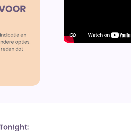
 VOOR
indicatie en
andere opties.
treden dat
Ton!ght: