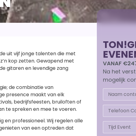
EN
TON!G
EVENE
 uit vijf jonge talenten die met
p z’n kop zetten. Gewapend met
VANAF €24
de gitaren en levendige zang
Na het vers
mogelijk con
gie; de combinatie van
age presence maakt van elk
als, bedrijfsfeesten, bruiloften of
an te spreken en mee te voeren.
g en professioneel. Wij regelen alle
te genieten van een optreden dat