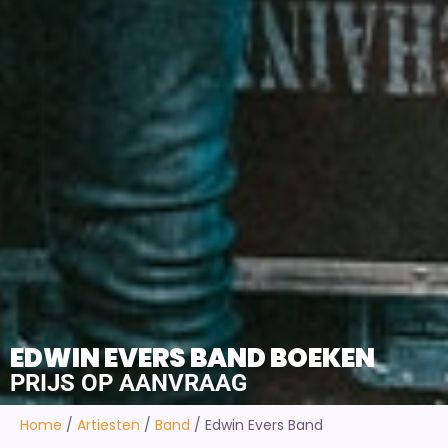
EDWIN EVERS BAND BOEKEN
PRIJS OP AANVRAAG
Home
/
Artiesten
/
Band
/
Edwin Evers Band