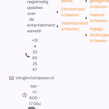
Bands
gelegenh
regelmatig
Artiesten
updates
Oktoberfest
over
Artiesten
Festival
de
Artiesten
Vastelaovend
entertainment
Artiesten
Prijslijst
wereld!
Limburgs
+31
Artiesten
4
33
65
25
97
info@nr1artiesten.nl
Ma -
Vr:
9:00 -
17:00u