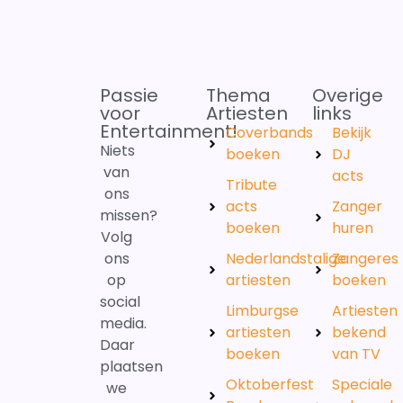
Passie
Thema
Overige
voor
Artiesten
links
Entertainment!
Coverbands
Bekijk
Niets
boeken
DJ
van
acts
Tribute
ons
acts
Zanger
missen?
boeken
huren
Volg
ons
Nederlandstalige
Zangeres
op
artiesten
boeken
social
Limburgse
Artiesten
media.
artiesten
bekend
Daar
boeken
van TV
plaatsen
Oktoberfest
Speciale
we