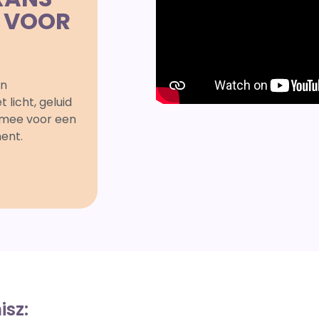
N VOOR
en
 licht, geluid
 mee voor een
ent.
isz: