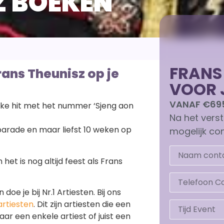
Z BOEKEN
FRANS
ans Theunisz op je
VOOR 
VANAF €69
ijke hit met het nummer ‘Sjeng aon
Na het vers
parade en maar liefst 10 weken op
mogelijk con
 het is nog altijd feest als Frans
 je bij Nr.1 Artiesten. Bij ons
artiesten
. Dit zijn artiesten die een
r een enkele artiest of juist een