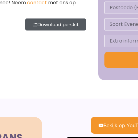
e mee! Neem
contact
met ons op
Download perskit
Bekijk op You
RANS