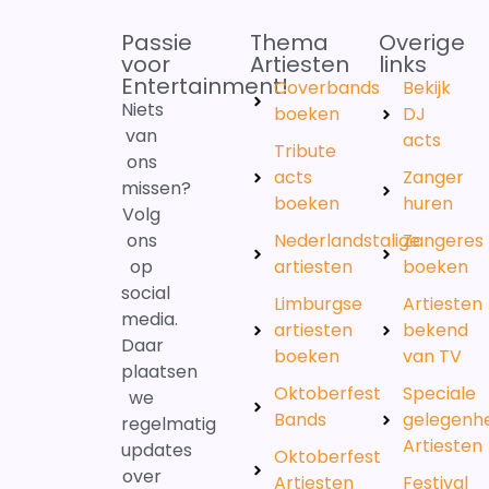
Passie
Thema
Overige
voor
Artiesten
links
Entertainment!
Coverbands
Bekijk
Niets
boeken
DJ
van
acts
Tribute
ons
acts
Zanger
missen?
boeken
huren
Volg
ons
Nederlandstalige
Zangeres
op
artiesten
boeken
social
Limburgse
Artiesten
media.
artiesten
bekend
Daar
boeken
van TV
plaatsen
Oktoberfest
Speciale
we
Bands
gelegenh
regelmatig
Artiesten
updates
Oktoberfest
over
Artiesten
Festival