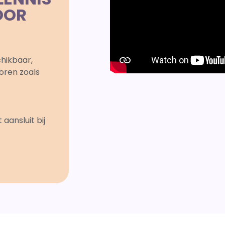
OOR
chikbaar,
oren zoals
ansluit bij