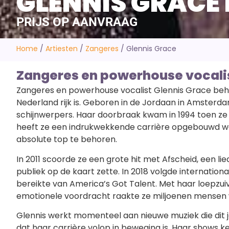
GLENNIS GRACE
PRIJS OP AANVRAAG
Home
/
Artiesten
/
Zangeres
/
Glennis Grace
Zangeres en powerhouse vocalis
Zangeres en powerhouse vocalist Glennis Grace beh
Nederland rijk is. Geboren in de Jordaan in Amsterdam
schijnwerpers. Haar doorbraak kwam in 1994 toen z
heeft ze een indrukwekkende carrière opgebouwd waa
absolute top te behoren.
In 2011 scoorde ze een grote hit met Afscheid, een lied
publiek op de kaart zette. In 2018 volgde internation
bereikte van America’s Got Talent. Met haar loepzui
emotionele voordracht raakte ze miljoenen mensen 
Glennis werkt momenteel aan nieuwe muziek die dit j
dat haar carrière volop in beweging is. Haar shows 