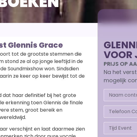
 BOEKEN
GLENN
t Glennis Grace
VOOR 
oort tot de grootste stemmen die
 stond ze al op jonge leeftijd in de
PRIJS OP 
e de Soundmixshow won. Sindsdien
Na het vers
rin ze keer op keer bewijst tot de
mogelijk con
 dat haar definitief bij het grote
ale erkenning toen Glennis de finale
vere stem, groot bereik en
wereldwijd.
aar verschijnt en laat daarmee zien
kenmerken zich door pure vocale