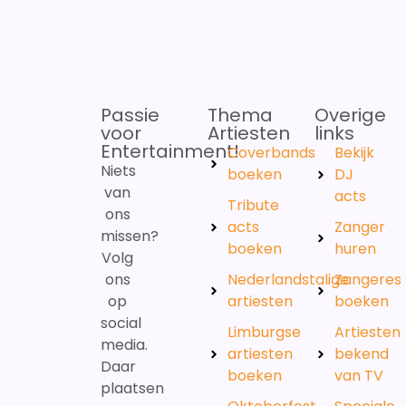
Passie
Thema
Overige
voor
Artiesten
links
Entertainment!
Coverbands
Bekijk
Niets
boeken
DJ
van
acts
Tribute
ons
acts
Zanger
missen?
boeken
huren
Volg
ons
Nederlandstalige
Zangeres
op
artiesten
boeken
social
Limburgse
Artiesten
media.
artiesten
bekend
Daar
boeken
van TV
plaatsen