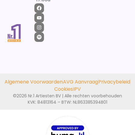
Algemene Voorwaarden
AVG Aanvraag
Privacybeleid
Cookies
IPV
©2026 Nr.1 Artiesten BV | Alle rechten voorbehouden
KVK: 84813164 – BTW: NL863385394B01