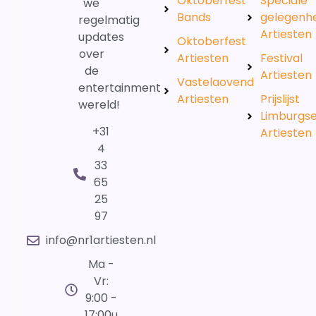
Oktoberfest
Speciale
we
Bands
gelegenh
regelmatig
Artiesten
updates
Oktoberfest
over
Artiesten
Festival
de
Artiesten
Vastelaovend
entertainment
Artiesten
Prijslijst
wereld!
Limburgs
+31
Artiesten
4
33
65
25
97
info@nr1artiesten.nl
Ma -
Vr:
9:00 -
17:00u