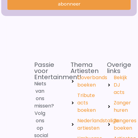
abonneer
Passie
Thema
Overige
voor
Artiesten
links
Entertainment!
Coverbands
Bekijk
Niets
boeken
DJ
van
acts
Tribute
ons
acts
Zanger
missen?
boeken
huren
Volg
ons
Nederlandstalige
Zangeres
op
artiesten
boeken
social