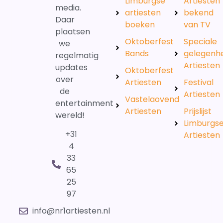
Limburgse
Artiesten
media.
artiesten
bekend
Daar
boeken
van TV
plaatsen
Oktoberfest
Speciale
we
Bands
gelegenh
regelmatig
Artiesten
updates
Oktoberfest
over
Artiesten
Festival
de
Artiesten
Vastelaovend
entertainment
Artiesten
Prijslijst
wereld!
Limburgs
+31
Artiesten
4
33
65
25
97
info@nr1artiesten.nl