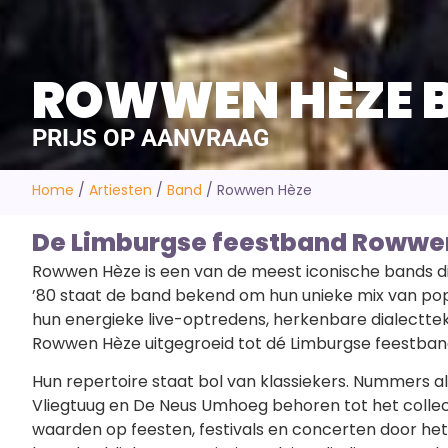
ROWWEN HÈZE 
PRIJS OP AANVRAAG
Home
/
Artiesten
/
Band
/
Rowwen Hèze
De Limburgse feestband Rowwe
Rowwen Hèze is een van de meest iconische bands die 
’80 staat de band bekend om hun unieke mix van pop,
hun energieke live-optredens, herkenbare dialecttek
Rowwen Hèze uitgegroeid tot dé Limburgse feestban
Hun repertoire staat bol van klassiekers. Nummers al
Vliegtuug en De Neus Umhoeg behoren tot het collec
waarden op feesten, festivals en concerten door het