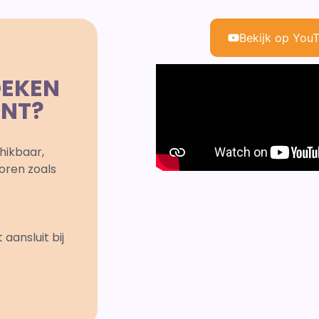
Bekijk op You
OEKEN
ENT?
hikbaar,
oren zoals
ansluit bij