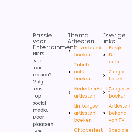
Passie
Thema
Overige
voor
Artiesten
links
Entertainment!
Coverbands
Bekijk
Niets
boeken
DJ
van
acts
Tribute
ons
acts
Zanger
missen?
boeken
huren
Volg
ons
Nederlandstalige
Zangeres
op
artiesten
boeken
social
Limburgse
Artiesten
media.
artiesten
bekend
Daar
boeken
van TV
plaatsen
Oktoberfest
Speciale
we