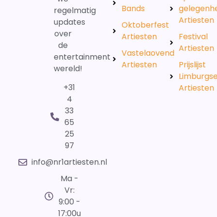
Bands
gelegenh
regelmatig
Artiesten
updates
Oktoberfest
over
Artiesten
Festival
de
Artiesten
Vastelaovend
entertainment
Artiesten
Prijslijst
wereld!
Limburgs
+31
Artiesten
4
33
65
25
97
info@nr1artiesten.nl
Ma -
Vr:
9:00 -
17:00u