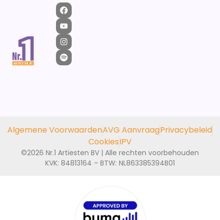
Algemene Voorwaarden
AVG Aanvraag
Privacybeleid
Cookies
IPV
©2026 Nr.1 Artiesten BV | Alle rechten voorbehouden
KVK: 84813164 – BTW: NL863385394B01